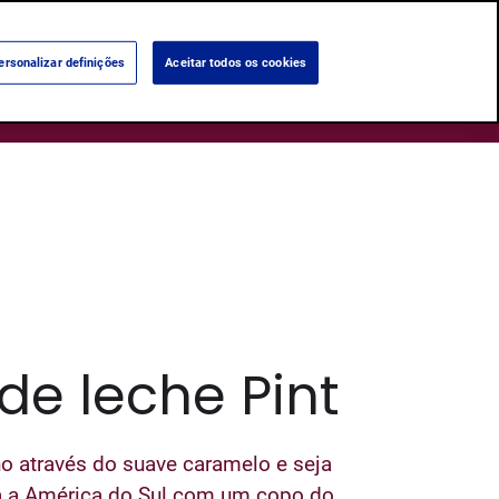
Language:
English
Português
ersonalizar definições
Aceitar todos os cookies
Search
Produtos
Sobre nós
Lojas
de leche Pint
no através do suave caramelo e seja
a a América do Sul com um copo do