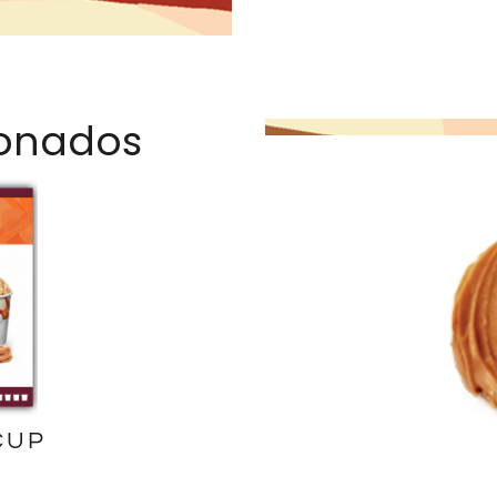
ionados
CUP