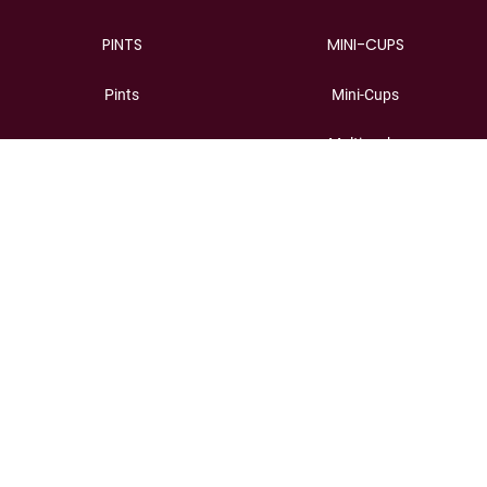
PINTS
MINI-CUPS
Pints
Mini-Cups
Multipacks
Todos os minicups
STICKBARS
SOBRE NÓS
Stickbars
Happy Birthday
Multipacks
Como só a Häagen-Dazs sabe
fazer
Todos os sticks
Ingredientes de qualidade