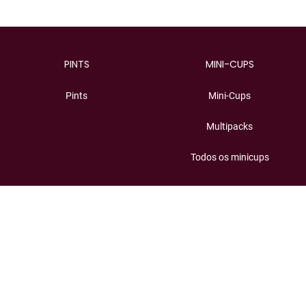
PINTS
MINI-CUPS
Pints
Mini-Cups
Multipacks
Todos os minicups
STICKBARS
SOBRE NÓS
Stickbars
Happy Birthday
Multipacks
Como só a Häagen-Dazs sabe
fazer
Todos os sticks